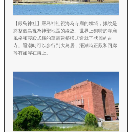
【嚴島神社
】嚴島神社視海為寺廟的領域，據說是
將整個島視為神聖地區的緣故。世界上獨特的寺廟
風格和寢殿式樣的華麗建築樣式造就了狀麗的古
寺。退潮時可以步行到大鳥居，漲潮時正殿和回廊
等有如浮在海上。