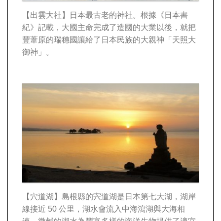
【出雲大社】
日本最古老的神社。根據《日本書
紀》記載，大國主命完成了造國的大業以後，就把
豐葦原的瑞穗國讓給了日本民族的大親神「天照大
御神」。
【穴道湖】
島根縣的宍道湖是日本第七大湖，湖岸
線接近 50 公里，湖水會流入中海瀉湖與大海相