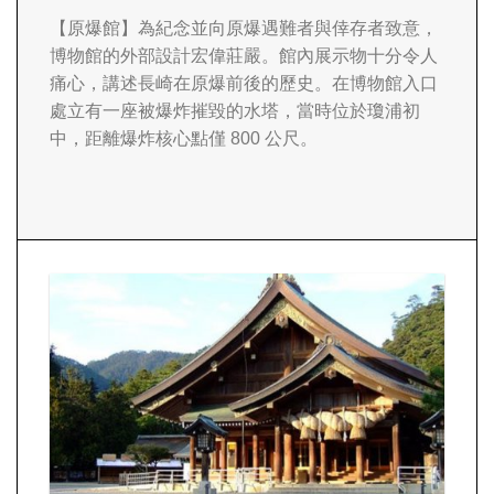
【原爆館】
為紀念並向原爆遇難者與倖存者致意，
博物館的外部設計宏偉莊嚴。館內展示物十分令人
痛心，講述長崎在原爆前後的歷史。在博物館入口
處立有一座被爆炸摧毀的水塔，當時位於瓊浦初
中，距離爆炸核心點僅 800 公尺。