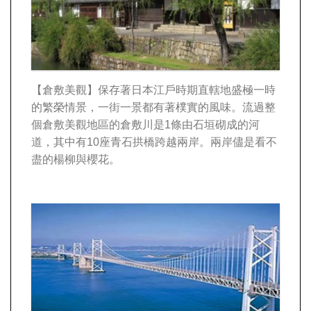
【倉敷美觀】
保存著日本江戶時期直轄地盛極一時
的繁榮情景，一街一景都有著樸實的風味。流過整
個倉敷美觀地區的倉敷川是1條由石垣砌成的河
道，其中有10座青石拱橋跨越兩岸。兩岸儘是看不
盡的楊柳與櫻花。