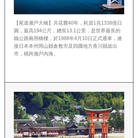
【尾道瀨戶大橋】
共花費40年，耗資1兆1338億日
圓，最高194公尺，總長13.1公里，是世界最長的
鐵公路兩用橋樑，於1988年4月10日正式通車，連
接日本本州岡山縣倉敷市及四國地方香川縣坂出
市，橫跨瀨戶內海。